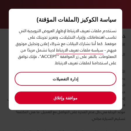
Welcom
t
Avi
نورت
سياسة الكوكيز (الملفات المؤقتة)
نستخدم ملفات تعريف الارتباط لإظهار العروض الترويجية التي
خدمة نورت
تناسب اهتماماتك، وإجراء التحليلات، وتعزيز تجربتك على
موقعنا. كما أننا نشارك البيانات مع شركاء إعلان وتحليل موثوق
الأن إحصل على السيارة المستأجرة عند بوابة الوصول في المطارات
فيهم -
سياسة ملفات تعريف الارتباط
لدينا تشمل مزيدًا من
الرئيسية.
المعلومات. بالنقر على زر الموافقة "ACCEPT"، فإنك توافق
على استخدامنا لملفات تعريف الارتباط.
الأن وفر الوقت والجهد الذي تقضيه في المطارات من أجل استئجار سيارة، حيث
يمكنك الأن استلام السيارة المستأجرة من آيفس عند بوابة الوصول في
إدارة التفضيلات
المطارات الرئيسية.
حيث سوف يقوم أحد موظفي آيفس بانتظارك عند بوابة الوصول ثم سيرافقك
إلى باب الخروج من أجل فحص السيارة، توقيع العقد والانطلاق، يمكنك الحجز قبل
موافقة وإغلاق
4 ساعات من موعد رحلتك ولكن بشرط تزويدنا برقم رحلتك من أجل التأكد من
موعد الرحلة في حال عدم القدرة على التواصل مع العميل. ما هي التكلفة؟
تسليم السيارة مجاني.