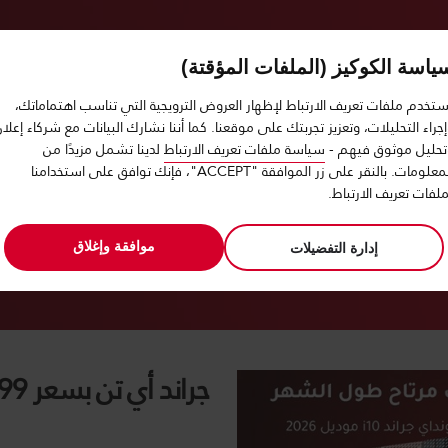
ياسة الكوكيز (الملفات المؤقتة)
إيجار شهري يناسب احتياجك
ستخدم ملفات تعريف الارتباط لإظهار العروض الترويجية التي تناسب اهتماماتك،
جراء التحليلات، وتعزيز تجربتك على موقعنا. كما أننا نشارك البيانات مع شركاء إعلا
تحليل موثوق فيهم -
سياسة ملفات تعريف الارتباط
لدينا تشمل مزيدًا من
المعلومات. بالنقر على زر الموافقة "ACCEPT"، فإنك توافق على استخدامنا
وقت
اختيار
التاريخ
اختيار
اختر
10
07
التغيير
تسليم
من
التغيير
وقت
لفات تعريف الارتباط.
الجمعة
:00
المختار
الاستل
استخدم مكانك
أغسطس
هو
30
?
موافقة وإغلاق
إدارة التفضيلات
رقم تخفيض آيفس العالمي (AWD)
2 أيام الحجز
جراند أي تن بسعر 1799